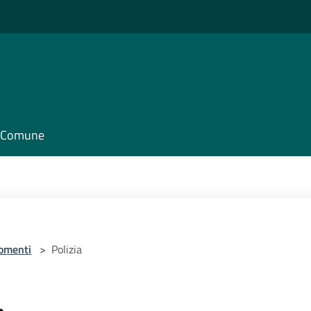
il Comune
omenti
>
Polizia