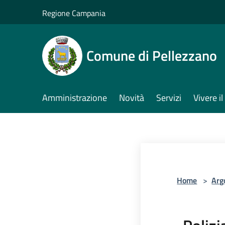
Salta al contenuto principale
Regione Campania
Comune di Pellezzano
Amministrazione
Novità
Servizi
Vivere 
Home
>
Arg