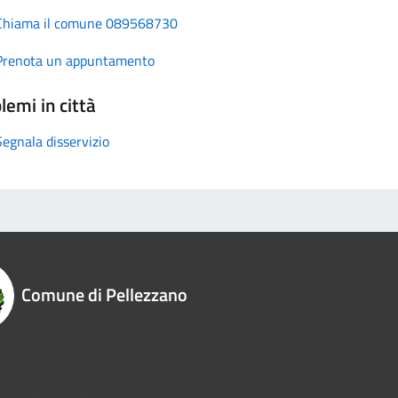
Chiama il comune 089568730
Prenota un appuntamento
lemi in città
Segnala disservizio
Comune di Pellezzano