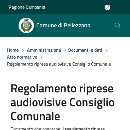
Salta al contenuto principale
Regione Campania
Comune di Pellezzano
Home
>
Amministrazione
>
Documenti e dati
>
Atto normativo
>
Regolamento riprese audiovisive Consiglio Comunale
Regolamento riprese
audiovisive Consiglio
Comunale
Documento che concerne il regolamento riprese