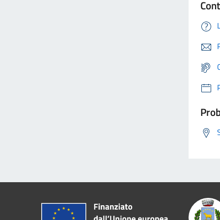
Cont
Prob