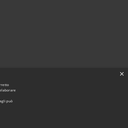
×
rretto
 elaborare
agli può