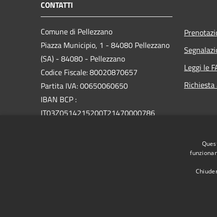
CONTATTI
Comune di Pellezzano
Prenotaz
Piazza Municipio, 1 - 84080 Pellezzano
Segnalazi
(SA) - 84080 - Pellezzano
Leggi le 
Codice Fiscale: 80020870657
Richiesta
Partita IVA: 00650060650
IBAN BCP :
IT03Z0514215200T21470000786
PEC:
Quest
protocollo@pec.comune.pellezzano.sa.it
funzionam
Centralino Unico: 089568717
Chiuden