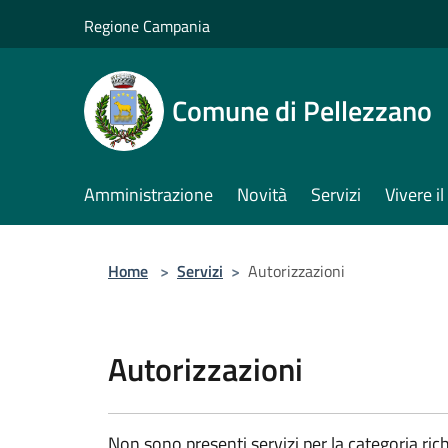
Salta al contenuto principale
Regione Campania
Comune di Pellezzano
Amministrazione
Novità
Servizi
Vivere 
Home
>
Servizi
>
Autorizzazioni
Autorizzazioni
Non sono presenti servizi per la categoria rich