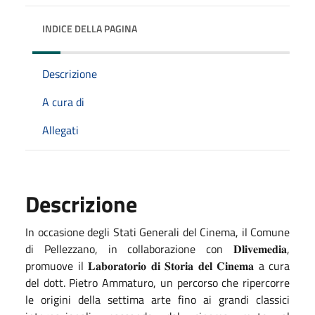
INDICE DELLA PAGINA
Descrizione
A cura di
Allegati
Descrizione
In occasione degli Stati Generali del Cinema, il Comune
di Pellezzano, in collaborazione con 𝐃𝐥𝐢𝐯𝐞𝐦𝐞𝐝𝐢𝐚,
promuove il 𝐋𝐚𝐛𝐨𝐫𝐚𝐭𝐨𝐫𝐢𝐨 𝐝𝐢 𝐒𝐭𝐨𝐫𝐢𝐚 𝐝𝐞𝐥 𝐂𝐢𝐧𝐞𝐦𝐚 a cura
del dott. Pietro Ammaturo, un percorso che ripercorre
le origini della settima arte fino ai grandi classici