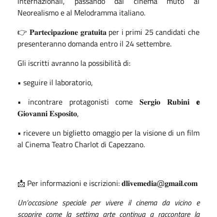
internazionali, passando dal cinema muto al
Neorealismo e al Melodramma italiano.
👉 𝐏𝐚𝐫𝐭𝐞𝐜𝐢𝐩𝐚𝐳𝐢𝐨𝐧𝐞 𝐠𝐫𝐚𝐭𝐮𝐢𝐭𝐚 per i primi 25 candidati che
presenteranno domanda entro il 24 settembre.
Gli iscritti avranno la possibilità di:
• seguire il laboratorio,
• incontrare protagonisti come 𝐒𝐞𝐫𝐠𝐢𝐨 𝐑𝐮𝐛𝐢𝐧𝐢
𝐞
𝐆𝐢𝐨𝐯𝐚𝐧𝐧𝐢 𝐄𝐬𝐩𝐨𝐬𝐢𝐭𝐨,
• ricevere un biglietto omaggio per la visione di un film
al Cinema Teatro Charlot di Capezzano.
📩 Per informazioni e iscrizioni: 𝐝𝐥𝐢𝐯𝐞𝐦𝐞𝐝𝐢𝐚@𝐠𝐦𝐚𝐢𝐥.𝐜𝐨𝐦
Un’occasione speciale per vivere il cinema da vicino e
scoprire come la settima arte continua a raccontare la