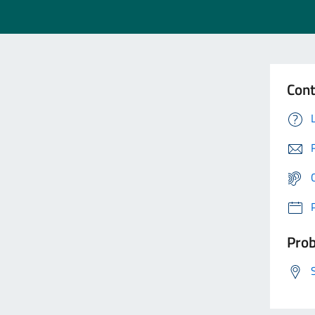
Cont
Prob