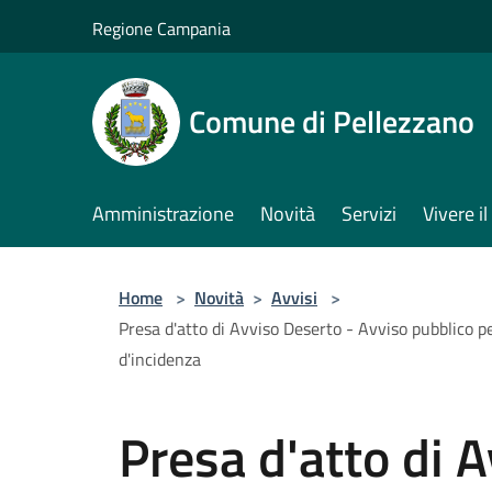
Salta al contenuto principale
Regione Campania
Comune di Pellezzano
Amministrazione
Novità
Servizi
Vivere 
Home
>
Novità
>
Avvisi
>
Presa d'atto di Avviso Deserto - Avviso pubblico 
d'incidenza
Presa d'atto di 