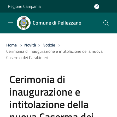
Salta al contenuto principale
Regione Campania
Comune di Pellezzano
Home
>
Novità
>
Notizie
>
Cerimonia di inaugurazione e intitolazione della nuova
Caserma dei Carabinieri
Cerimonia di
inaugurazione e
intitolazione della
nuova Caserma dei