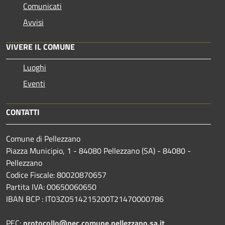
Comunicati
Avvisi
VIVERE IL COMUNE
Luoghi
Eventi
CONTATTI
Comune di Pellezzano
Piazza Municipio, 1 - 84080 Pellezzano (SA) - 84080 -
Pellezzano
Codice Fiscale: 80020870657
Partita IVA: 00650060650
IBAN BCP : IT03Z0514215200T21470000786
PEC:
protocollo@pec.comune.pellezzano.sa.it