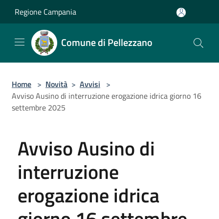
Salta al contenuto principale
Regione Campania
Comune di Pellezzano
Home
>
Novità
>
Avvisi
>
Avviso Ausino di interruzione erogazione idrica giorno 16
settembre 2025
Avviso Ausino di
interruzione
erogazione idrica
giorno 16 settembre