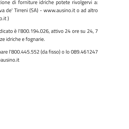
ione di forniture idriche potete rivolgervi a:
a de' Tirreni (SA) - www.ausino.it o ad altro
.it )
icato è l'800.194.026, attivo 24 ore su 24, 7
ze idriche e fognarie.
mare l'800.445.552 (da fisso) o lo 089.461247
@ausino.it