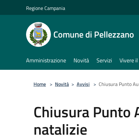
Salta al contenuto principale
Regione Campania
Comune di Pellezzano
Amministrazione
Novità
Servizi
Vivere 
Home
>
Novità
>
Avvisi
>
Chiusura Punto Ausi
Chiusura Punto A
natalizie