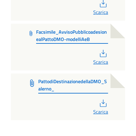
PDF
Scarica
Facsimile_AvvisoPubblicoadesion
ealPattoDMO-modelliAeB
PDF
Scarica
PattodiDestinazionedellaDMO_S
alerno_
PDF
Scarica