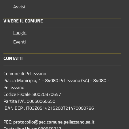
Avvisi
VIVERE IL COMUNE
Luoghi
Eventi
CONTATTI
Comune di Pellezzano
Piazza Municipio, 1 - 84080 Pellezzano (SA) - 84080 -
Pellezzano
Codice Fiscale: 80020870657
Partita IVA: 00650060650
IBAN BCP : IT03Z0514215200T21470000786
PEC:
protocollo@pec.comune.pellezzano.sa.it
Centralino Unico: 089568717