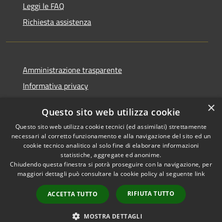
Leggi le FAQ
Richiesta assistenza
Amministrazione trasparente
Informativa privacy
Note legali
×
Questo sito web utilizza cookie
Dichiarazione di accessibilità
Questo sito web utilizza cookie tecnici (ed assimilati) strettamente
necessari al corretto funzionamento e alla navigazione del sito ed un
cookie tecnico analitico al solo fine di elaborare informazioni
statistiche, aggregate ed anonime.
Chiudendo questa finestra si potrà proseguire con la navigazione, per
RSS
Copyright © 2026 • Comune di
maggiori dettagli può consultare la cookie policy al seguente
link
Accessibilità
Pellezzano • Powered by
Privacy
Municipium
Accesso
•
RIFIUTA TUTTO
ACCETTA TUTTO
Cookie
redazione
Mappa del sito
MOSTRA DETTAGLI