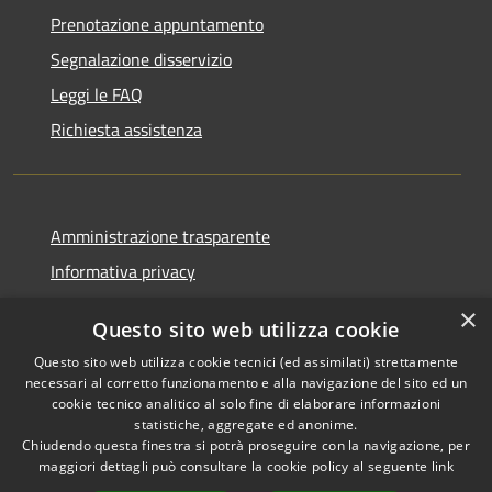
Prenotazione appuntamento
Segnalazione disservizio
Leggi le FAQ
Richiesta assistenza
Amministrazione trasparente
Informativa privacy
Note legali
×
Questo sito web utilizza cookie
Dichiarazione di accessibilità
Questo sito web utilizza cookie tecnici (ed assimilati) strettamente
necessari al corretto funzionamento e alla navigazione del sito ed un
cookie tecnico analitico al solo fine di elaborare informazioni
statistiche, aggregate ed anonime.
Chiudendo questa finestra si potrà proseguire con la navigazione, per
RSS
Copyright © 2026 • Comune di
maggiori dettagli può consultare la cookie policy al seguente
link
Accessibilità
Pellezzano • Powered by