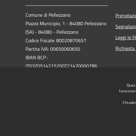
Comune di Pellezzano
Prenotaz
Piazza Municipio, 1 - 84080 Pellezzano
Segnalazi
(SA) - 84080 - Pellezzano
Leggi le 
Codice Fiscale: 80020870657
Richiesta
Partita IVA: 00650060650
IBAN BCP :
IT03Z0514215200T21470000786
PEC:
Quest
protocollo@pec.comune.pellezzano.sa.it
funzionam
Centralino Unico: 089568717
Chiuden
RSS
Accessibilità
Privacy
Cookie
Mappa de