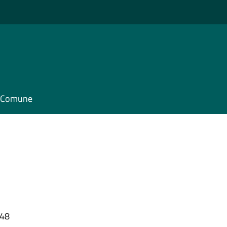
il Comune
:48