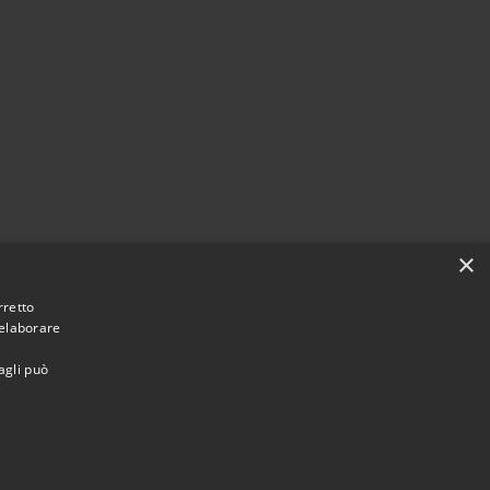
×
rretto
 elaborare
agli può
Municipium
Accesso redazione
ellezzano • Powered by
•