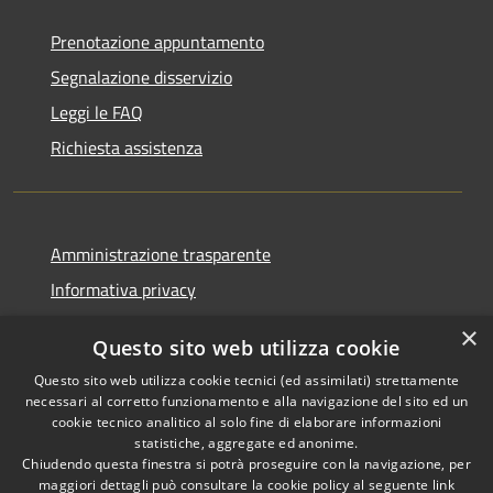
Prenotazione appuntamento
Segnalazione disservizio
Leggi le FAQ
Richiesta assistenza
Amministrazione trasparente
Informativa privacy
Note legali
×
Questo sito web utilizza cookie
Dichiarazione di accessibilità
Questo sito web utilizza cookie tecnici (ed assimilati) strettamente
necessari al corretto funzionamento e alla navigazione del sito ed un
cookie tecnico analitico al solo fine di elaborare informazioni
statistiche, aggregate ed anonime.
Chiudendo questa finestra si potrà proseguire con la navigazione, per
RSS
Copyright © 2026 • Comune di
maggiori dettagli può consultare la cookie policy al seguente
link