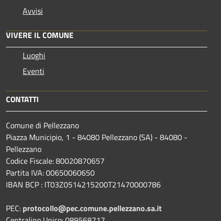
Avvisi
VIVERE IL COMUNE
Luoghi
Eventi
CONTATTI
Comune di Pellezzano
Piazza Municipio, 1 - 84080 Pellezzano (SA) - 84080 -
Pellezzano
Codice Fiscale: 80020870657
Partita IVA: 00650060650
IBAN BCP : IT03Z0514215200T21470000786
PEC:
protocollo@pec.comune.pellezzano.sa.it
Centralino Unico: 089568717