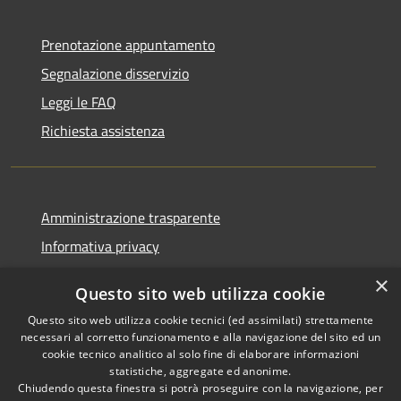
Prenotazione appuntamento
Segnalazione disservizio
Leggi le FAQ
Richiesta assistenza
Amministrazione trasparente
Informativa privacy
Note legali
×
Questo sito web utilizza cookie
Dichiarazione di accessibilità
Questo sito web utilizza cookie tecnici (ed assimilati) strettamente
necessari al corretto funzionamento e alla navigazione del sito ed un
cookie tecnico analitico al solo fine di elaborare informazioni
statistiche, aggregate ed anonime.
Chiudendo questa finestra si potrà proseguire con la navigazione, per
RSS
Copyright © 2026 • Comune di