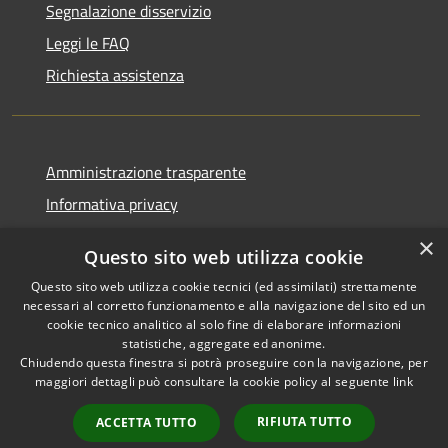
Segnalazione disservizio
Leggi le FAQ
Richiesta assistenza
Amministrazione trasparente
Informativa privacy
Note legali
×
Questo sito web utilizza cookie
Dichiarazione di accessibilità
Questo sito web utilizza cookie tecnici (ed assimilati) strettamente
necessari al corretto funzionamento e alla navigazione del sito ed un
cookie tecnico analitico al solo fine di elaborare informazioni
statistiche, aggregate ed anonime.
Chiudendo questa finestra si potrà proseguire con la navigazione, per
RSS
Copyright © 2026 • Comune di
maggiori dettagli può consultare la cookie policy al seguente
link
Accessibilità
Pellezzano • Powered by
Privacy
Municipium
Accesso
•
RIFIUTA TUTTO
ACCETTA TUTTO
Cookie
redazione