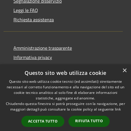
Segnalazione disservizio
Leggi le FAQ
Richiesta assistenza
Amministrazione trasparente
Informativa privacy
Note legali
×
Questo sito web utilizza cookie
Dichiarazione di accessibilità
Questo sito web utilizza cookie tecnici (ed assimilati) strettamente
necessari al corretto funzionamento e alla navigazione del sito ed un
cookie tecnico analitico al solo fine di elaborare informazioni
statistiche, aggregate ed anonime.
Chiudendo questa finestra si potrà proseguire con la navigazione, per
RSS
Copyright © 2026 • Comune di
maggiori dettagli può consultare la cookie policy al seguente
link
Accessibilità
Pellezzano • Powered by
Privacy
Municipium
Accesso
•
RIFIUTA TUTTO
ACCETTA TUTTO
Cookie
redazione