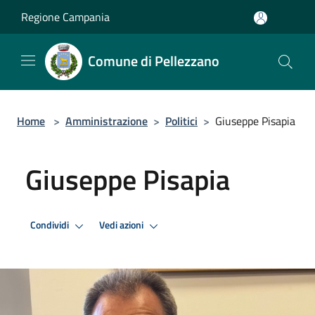
Salta al contenuto principale
Regione Campania
Comune di Pellezzano
Home
>
Amministrazione
>
Politici
>
Giuseppe Pisapia
Giuseppe Pisapia
Condividi
Vedi azioni