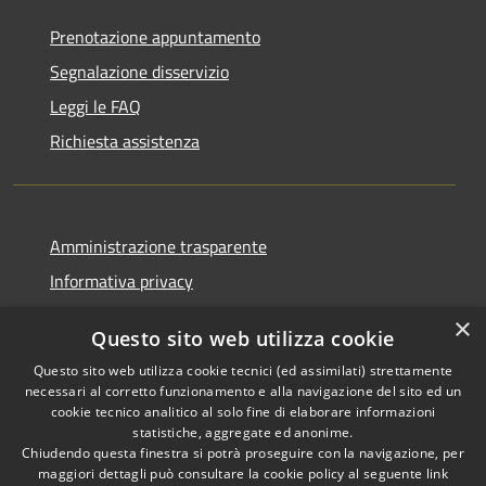
Prenotazione appuntamento
Segnalazione disservizio
Leggi le FAQ
Richiesta assistenza
Amministrazione trasparente
Informativa privacy
Note legali
×
Questo sito web utilizza cookie
Dichiarazione di accessibilità
Questo sito web utilizza cookie tecnici (ed assimilati) strettamente
necessari al corretto funzionamento e alla navigazione del sito ed un
cookie tecnico analitico al solo fine di elaborare informazioni
statistiche, aggregate ed anonime.
Chiudendo questa finestra si potrà proseguire con la navigazione, per
RSS
Copyright © 2026 • Comune di
maggiori dettagli può consultare la cookie policy al seguente
link
Accessibilità
Pellezzano • Powered by