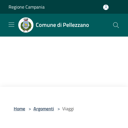
Salta al contenuto principale
Regione Campania
Comune di Pellezzano
Home
>
Argomenti
>
Viaggi