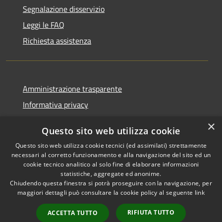
Segnalazione disservizio
Leggi le FAQ
Richiesta assistenza
Amministrazione trasparente
Informativa privacy
Note legali
×
Questo sito web utilizza cookie
Dichiarazione di accessibilità
Questo sito web utilizza cookie tecnici (ed assimilati) strettamente
necessari al corretto funzionamento e alla navigazione del sito ed un
cookie tecnico analitico al solo fine di elaborare informazioni
statistiche, aggregate ed anonime.
Chiudendo questa finestra si potrà proseguire con la navigazione, per
RSS
Copyright © 2026 • Comune di
maggiori dettagli può consultare la cookie policy al seguente
link
Accessibilità
Pellezzano • Powered by
Privacy
Municipium
Accesso
•
RIFIUTA TUTTO
ACCETTA TUTTO
Cookie