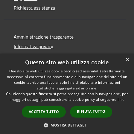
Richiesta assistenza
Amministrazione trasparente
Informativa privacy
Note legali
×
Questo sito web utilizza cookie
Dichiarazione di accessibilità
Questo sito web utilizza cookie tecnici (ed assimilati) strettamente
necessari al corretto funzionamento e alla navigazione del sito ed un
cookie tecnico analitico al solo fine di elaborare informazioni
statistiche, aggregate ed anonime.
Chiudendo questa finestra si potrà proseguire con la navigazione, per
RSS
Copyright © 2026 • Comune di
maggiori dettagli può consultare la cookie policy al seguente
link
Accessibilità
Pellezzano • Powered by
Privacy
Municipium
Accesso
•
RIFIUTA TUTTO
ACCETTA TUTTO
Cookie
redazione
Mappa del sito
MOSTRA DETTAGLI