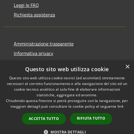
Leggi le FAQ
Richiesta assistenza
Amministrazione trasparente
Informativa privacy
Note legali
×
Questo sito web utilizza cookie
Dichiarazione di accessibilità
Questo sito web utilizza cookie tecnici (ed assimilati) strettamente
necessari al corretto funzionamento e alla navigazione del sito ed un
cookie tecnico analitico al solo fine di elaborare informazioni
statistiche, aggregate ed anonime.
Chiudendo questa finestra si potrà proseguire con la navigazione, per
RSS
Copyright © 2026 • Comune di
maggiori dettagli può consultare la cookie policy al seguente
link
Accessibilità
Pellezzano • Powered by
Privacy
Municipium
Accesso
•
RIFIUTA TUTTO
ACCETTA TUTTO
Cookie
redazione
Mappa del sito
MOSTRA DETTAGLI