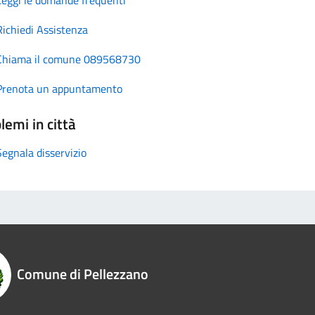
Richiedi Assistenza
Chiama il comune 089568730
Prenota un appuntamento
lemi in città
Segnala disservizio
Comune di Pellezzano