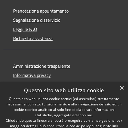
Prenotazione appuntamento
Segnalazione disservizio
Leggi le FAQ
Richiesta assistenza
Amministrazione trasparente
Informativa privacy
Note legali
×
Questo sito web utilizza cookie
Dichiarazione di accessibilità
Questo sito web utilizza cookie tecnici (ed assimilati) strettamente
necessari al corretto funzionamento e alla navigazione del sito ed un
cookie tecnico analitico al solo fine di elaborare informazioni
statistiche, aggregate ed anonime.
Chiudendo questa finestra si potrà proseguire con la navigazione, per
RSS
Copyright © 2026 • Comune di
maggiori dettagli può consultare la cookie policy al seguente
link