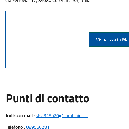
Via Ferrovia, 17, 84080 Coperchia SA, Italia
Visualizza in M
Punti di contatto
Indirizzo mail
:
stsa315a20@carabinieri.it
Telefono
:
089566281