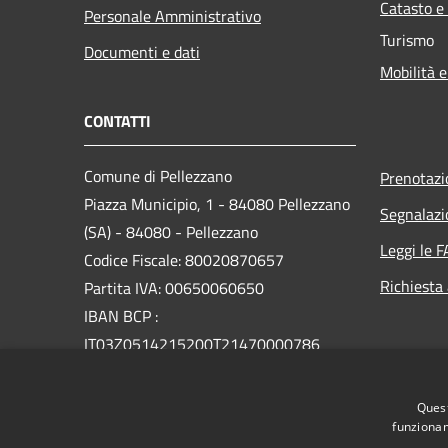
Catasto e
Personale Amministrativo
Turismo
Documenti e dati
Mobilità e
CONTATTI
Comune di Pellezzano
Prenotaz
Piazza Municipio, 1 - 84080 Pellezzano
Segnalazi
(SA) - 84080 - Pellezzano
Leggi le 
Codice Fiscale: 80020870657
Richiesta
Partita IVA: 00650060650
IBAN BCP :
IT03Z0514215200T21470000786
PEC:
Quest
protocollo@pec.comune.pellezzano.sa.it
funzionam
Centralino Unico: 089568717