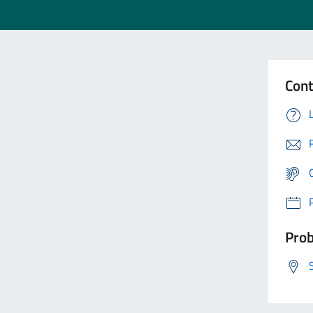
Cont
Prob