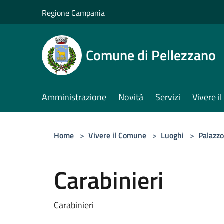
Salta al contenuto principale
Regione Campania
Comune di Pellezzano
Amministrazione
Novità
Servizi
Vivere 
Home
>
Vivere il Comune
>
Luoghi
>
Palazzo
Carabinieri
Carabinieri