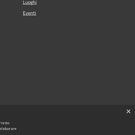
Luoghi
Eventi
×
rretto
 elaborare