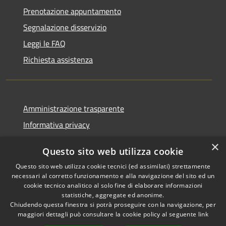
Prenotazione appuntamento
Segnalazione disservizio
Leggi le FAQ
Richiesta assistenza
Amministrazione trasparente
Informativa privacy
Note legali
×
Questo sito web utilizza cookie
Dichiarazione di accessibilità
Questo sito web utilizza cookie tecnici (ed assimilati) strettamente
necessari al corretto funzionamento e alla navigazione del sito ed un
cookie tecnico analitico al solo fine di elaborare informazioni
statistiche, aggregate ed anonime.
Chiudendo questa finestra si potrà proseguire con la navigazione, per
RSS
Copyright © 2026 • Comune di
maggiori dettagli può consultare la cookie policy al seguente
link
Accessibilità
Pellezzano • Powered by