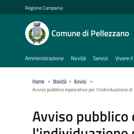
Salta al contenuto principale
Regione Campania
Comune di Pellezzano
Amministrazione
Novità
Servizi
Vivere 
Home
>
Novità
>
Avvisi
>
Avviso pubblico esplorativo per l'individuazione di
Avviso pubblico 
l'individuazione 