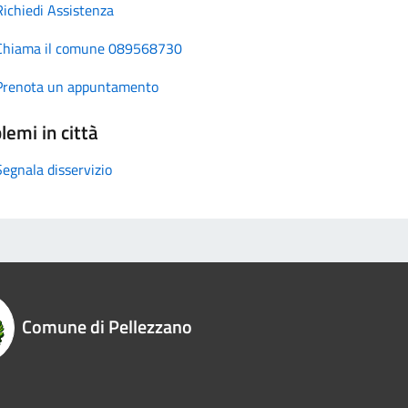
Richiedi Assistenza
Chiama il comune 089568730
Prenota un appuntamento
lemi in città
Segnala disservizio
Comune di Pellezzano