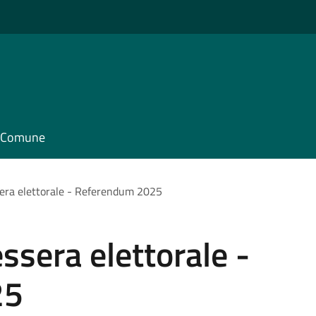
il Comune
ssera elettorale - Referendum 2025
essera elettorale -
25