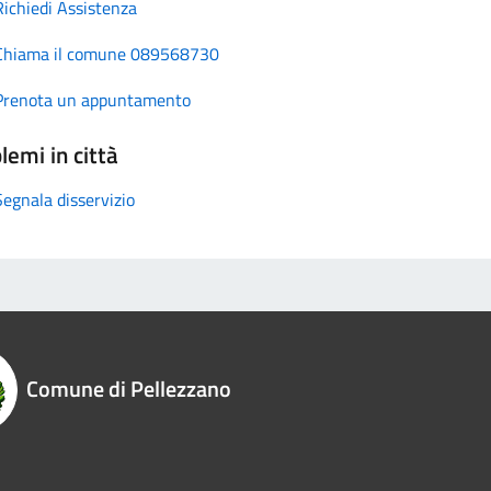
Richiedi Assistenza
Chiama il comune 089568730
Prenota un appuntamento
lemi in città
Segnala disservizio
Comune di Pellezzano