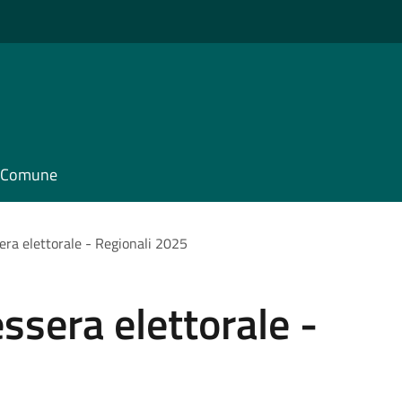
il Comune
sera elettorale - Regionali 2025
essera elettorale -