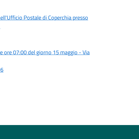
ll'Ufficio Postale di Coperchia presso
1
lle ore 07:00 del giorno 15 maggio - Via
26