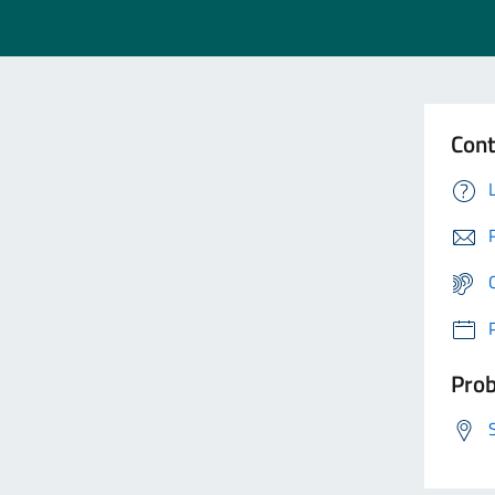
Cont
Prob