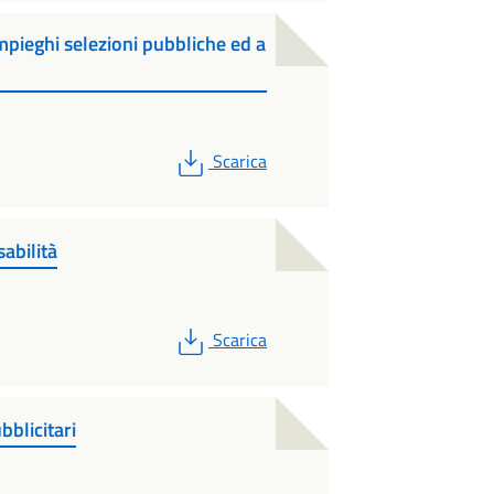
mpieghi selezioni pubbliche ed a
PDF
Scarica
abilità
PDF
Scarica
bblicitari