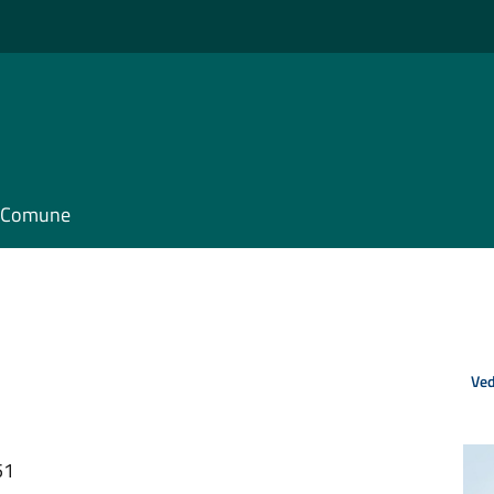
il Comune
Ved
51