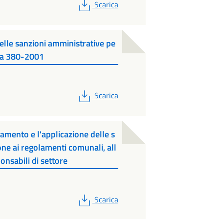
PDF
Scarica
elle sanzioni amministrative pe
zia 380-2001
PDF
Scarica
amento e l'applicazione delle s
one ai regolamenti comunali, all
onsabili di settore
PDF
Scarica