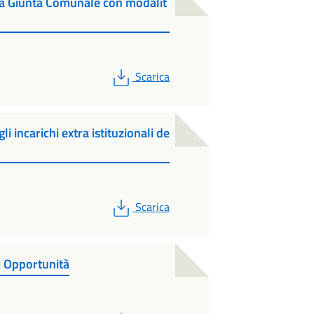
la Giunta Comunale con modalit
PDF
Scarica
i incarichi extra istituzionali de
PDF
Scarica
 Opportunità