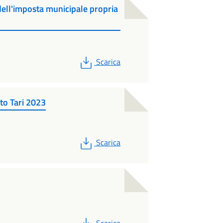
dell'imposta municipale propria
PDF
Scarica
o Tari 2023
PDF
Scarica
PDF
Scarica