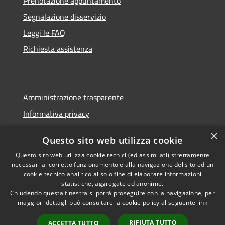
Prenotazione appuntamento
Segnalazione disservizio
Leggi le FAQ
Richiesta assistenza
Amministrazione trasparente
Informativa privacy
Note legali
×
Questo sito web utilizza cookie
Dichiarazione di accessibilità
Questo sito web utilizza cookie tecnici (ed assimilati) strettamente
necessari al corretto funzionamento e alla navigazione del sito ed un
cookie tecnico analitico al solo fine di elaborare informazioni
statistiche, aggregate ed anonime.
Chiudendo questa finestra si potrà proseguire con la navigazione, per
RSS
Copyright © 2026 • Comune di
maggiori dettagli può consultare la cookie policy al seguente
link
Accessibilità
Pellezzano • Powered by
Privacy
Municipium
Accesso
•
RIFIUTA TUTTO
ACCETTA TUTTO