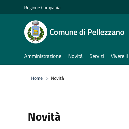
Salta al contenuto principale
Regione Campania
Comune di Pellezzano
Amministrazione
Novità
Servizi
Vivere 
Home
>
Novità
Novità