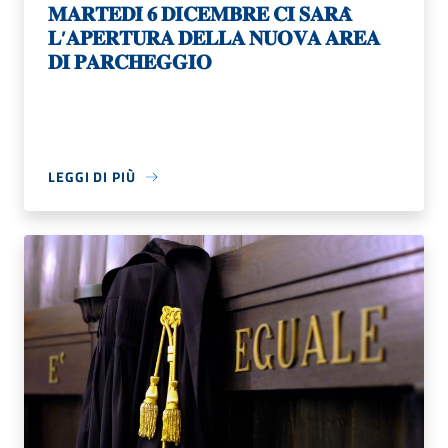
𝐌𝐀𝐑𝐓𝐄𝐃𝐈̀ 𝟔 𝐃𝐈𝐂𝐄𝐌𝐁𝐑𝐄 𝐂𝐈 𝐒𝐀𝐑𝐀̀
𝐋’𝐀𝐏𝐄𝐑𝐓𝐔𝐑𝐀 𝐃𝐄𝐋𝐋𝐀 𝐍𝐔𝐎𝐕𝐀 𝐀𝐑𝐄𝐀
𝐃𝐈 𝐏𝐀𝐑𝐂𝐇𝐄𝐆𝐆𝐈𝐎
LEGGI DI PIÙ