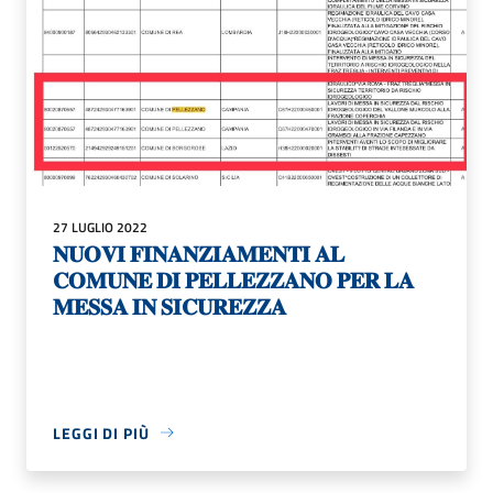
27 LUGLIO 2022
𝐍𝐔𝐎𝐕𝐈 𝐅𝐈𝐍𝐀𝐍𝐙𝐈𝐀𝐌𝐄𝐍𝐓𝐈 𝐀𝐋
𝐂𝐎𝐌𝐔𝐍𝐄 𝐃𝐈 𝐏𝐄𝐋𝐋𝐄𝐙𝐙𝐀𝐍𝐎 𝐏𝐄𝐑 𝐋𝐀
𝐌𝐄𝐒𝐒𝐀 𝐈𝐍 𝐒𝐈𝐂𝐔𝐑𝐄𝐙𝐙𝐀
LEGGI DI PIÙ