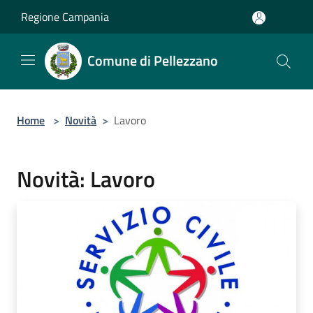
Salta al contenuto principale
Regione Campania
Comune di Pellezzano
Home
>
Novità
>
Lavoro
Novità: Lavoro