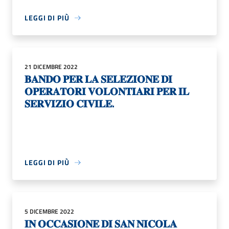
LEGGI DI PIÙ
21 DICEMBRE 2022
𝐁𝐀𝐍𝐃𝐎 𝐏𝐄𝐑 𝐋𝐀 𝐒𝐄𝐋𝐄𝐙𝐈𝐎𝐍𝐄 𝐃𝐈
𝐎𝐏𝐄𝐑𝐀𝐓𝐎𝐑𝐈 𝐕𝐎𝐋𝐎𝐍𝐓𝐈𝐀𝐑𝐈 𝐏𝐄𝐑 𝐈𝐋
𝐒𝐄𝐑𝐕𝐈𝐙𝐈𝐎 𝐂𝐈𝐕𝐈𝐋𝐄.
LEGGI DI PIÙ
5 DICEMBRE 2022
𝐈𝐍 𝐎𝐂𝐂𝐀𝐒𝐈𝐎𝐍𝐄 𝐃𝐈 𝐒𝐀𝐍 𝐍𝐈𝐂𝐎𝐋𝐀