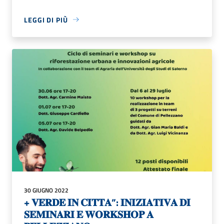
LEGGI DI PIÙ
30 GIUGNO 2022
+ 𝐕𝐄𝐑𝐃𝐄 𝐈𝐍 𝐂𝐈𝐓𝐓𝐀”: 𝐈𝐍𝐈𝐙𝐈𝐀𝐓𝐈𝐕𝐀 𝐃𝐈
𝐒𝐄𝐌𝐈𝐍𝐀𝐑𝐈 𝐄 𝐖𝐎𝐑𝐊𝐒𝐇𝐎𝐏 𝐀