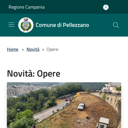
Salta al contenuto principale
Regione Campania
Comune di Pellezzano
Home
>
Novità
>
Opere
Novità: Opere