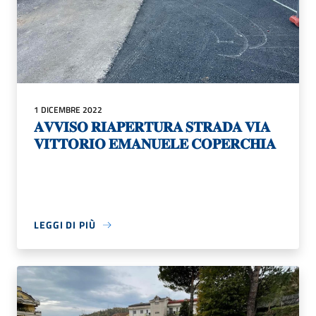
1 DICEMBRE 2022
𝐀𝐕𝐕𝐈𝐒𝐎 𝐑𝐈𝐀𝐏𝐄𝐑𝐓𝐔𝐑𝐀 𝐒𝐓𝐑𝐀𝐃𝐀 𝐕𝐈𝐀
𝐕𝐈𝐓𝐓𝐎𝐑𝐈𝐎 𝐄𝐌𝐀𝐍𝐔𝐄𝐋𝐄 𝐂𝐎𝐏𝐄𝐑𝐂𝐇𝐈𝐀
LEGGI DI PIÙ