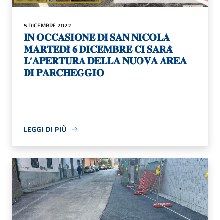
5 DICEMBRE 2022
𝐈𝐍 𝐎𝐂𝐂𝐀𝐒𝐈𝐎𝐍𝐄 𝐃𝐈 𝐒𝐀𝐍 𝐍𝐈𝐂𝐎𝐋𝐀
𝐌𝐀𝐑𝐓𝐄𝐃𝐈̀ 𝟔 𝐃𝐈𝐂𝐄𝐌𝐁𝐑𝐄 𝐂𝐈 𝐒𝐀𝐑𝐀̀
𝐋’𝐀𝐏𝐄𝐑𝐓𝐔𝐑𝐀 𝐃𝐄𝐋𝐋𝐀 𝐍𝐔𝐎𝐕𝐀 𝐀𝐑𝐄𝐀
𝐃𝐈 𝐏𝐀𝐑𝐂𝐇𝐄𝐆𝐆𝐈𝐎
LEGGI DI PIÙ