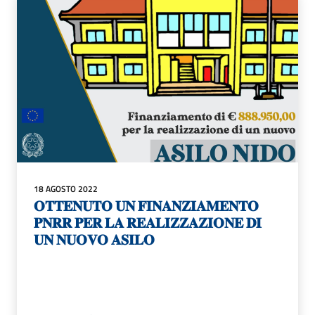
18 AGOSTO 2022
𝐎𝐓𝐓𝐄𝐍𝐔𝐓𝐎 𝐔𝐍 𝐅𝐈𝐍𝐀𝐍𝐙𝐈𝐀𝐌𝐄𝐍𝐓𝐎
𝐏𝐍𝐑𝐑 𝐏𝐄𝐑 𝐋𝐀 𝐑𝐄𝐀𝐋𝐈𝐙𝐙𝐀𝐙𝐈𝐎𝐍𝐄 𝐃𝐈
𝐔𝐍 𝐍𝐔𝐎𝐕𝐎 𝐀𝐒𝐈𝐋𝐎