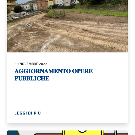
30 NOVEMBRE 2022
𝐀𝐆𝐆𝐈𝐎𝐑𝐍𝐀𝐌𝐄𝐍𝐓𝐎 𝐎𝐏𝐄𝐑𝐄
𝐏𝐔𝐁𝐁𝐋𝐈𝐂𝐇𝐄
LEGGI DI PIÙ