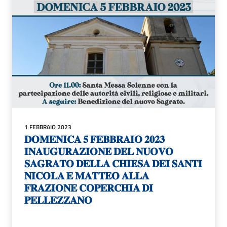
1 FEBBRAIO 2023
𝐃𝐎𝐌𝐄𝐍𝐈𝐂𝐀 𝟓 𝐅𝐄𝐁𝐁𝐑𝐀𝐈𝐎 𝟐𝟎𝟐𝟑
𝐈𝐍𝐀𝐔𝐆𝐔𝐑𝐀𝐙𝐈𝐎𝐍𝐄 𝐃𝐄𝐋 𝐍𝐔𝐎𝐕𝐎
𝐒𝐀𝐆𝐑𝐀𝐓𝐎 𝐃𝐄𝐋𝐋𝐀 𝐂𝐇𝐈𝐄𝐒𝐀 𝐃𝐄𝐈 𝐒𝐀𝐍𝐓𝐈
𝐍𝐈𝐂𝐎𝐋𝐀 𝐄 𝐌𝐀𝐓𝐓𝐄𝐎 𝐀𝐋𝐋𝐀
𝐅𝐑𝐀𝐙𝐈𝐎𝐍𝐄 𝐂𝐎𝐏𝐄𝐑𝐂𝐇𝐈𝐀 𝐃𝐈
𝐏𝐄𝐋𝐋𝐄𝐙𝐙𝐀𝐍𝐎