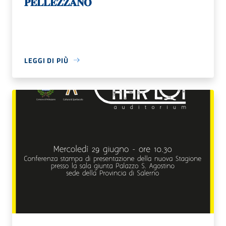
𝐏𝐄𝐋𝐋𝐄𝐙𝐙𝐀𝐍𝐎
LEGGI DI PIÙ