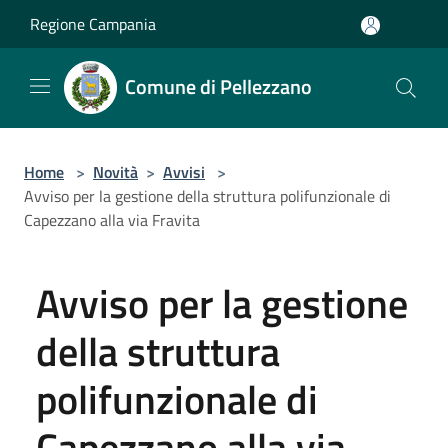
Salta al contenuto principale
Regione Campania
Comune di Pellezzano
Home
>
Novità
>
Avvisi
>
Avviso per la gestione della struttura polifunzionale di
Capezzano alla via Fravita
Avviso per la gestione
della struttura
polifunzionale di
Capezzano alla via