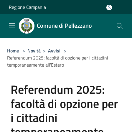
Salta al contenuto principale
Regione Campania
Comune di Pellezzano
Home
>
Novità
>
Avvisi
>
Referendum 2025: facoltà di opzione per i cittadini
temporaneamente all'Estero
Referendum 2025:
facoltà di opzione per
i cittadini
temporaneamente